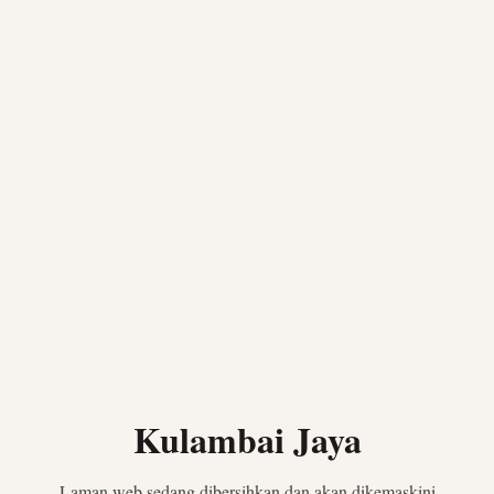
Kulambai Jaya
Laman web sedang dibersihkan dan akan dikemaskini