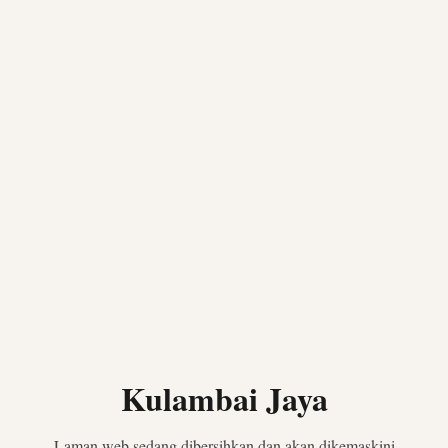
Kulambai Jaya
Laman web sedang dibersihkan dan akan dikemaskini