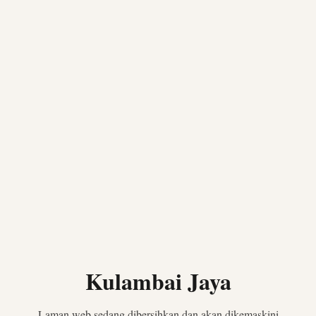
Kulambai Jaya
Laman web sedang dibersihkan dan akan dikemaskini