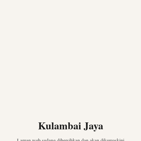
Kulambai Jaya
Laman web sedang dibersihkan dan akan dikemaskini