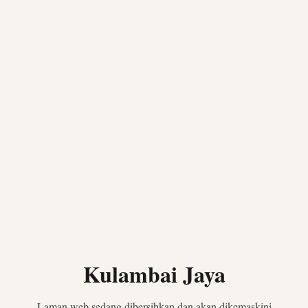
Kulambai Jaya
Laman web sedang dibersihkan dan akan dikemaskini