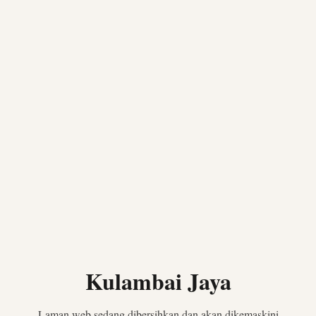
Kulambai Jaya
Laman web sedang dibersihkan dan akan dikemaskini