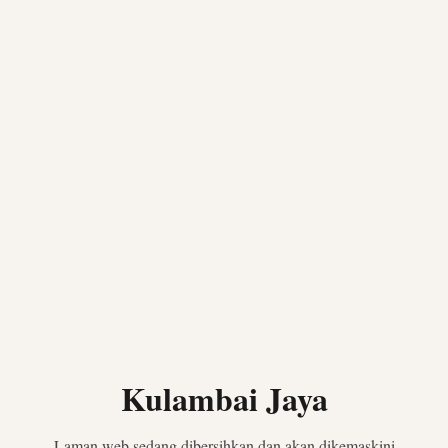
Kulambai Jaya
Laman web sedang dibersihkan dan akan dikemaskini