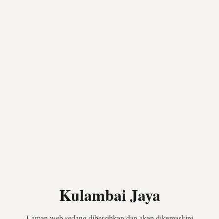
Kulambai Jaya
Laman web sedang dibersihkan dan akan dikemaskini